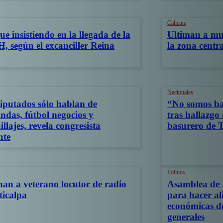
Caliente
gue insistiendo en la llegada de la
Ultiman a muj
, según el excanciller Reina
la zona centra
Nacionales
iputados sólo hablan de
“No somos bas
ndas, fútbol negocios y
tras hallazgo
llajes, revela congresista
basurero de 
nte
Política
nan a veterano locutor de radio
Asamblea de 
ticalpa
para hacer ali
económicas de
generales