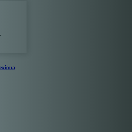
,
lexiona