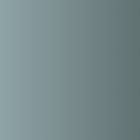
1,221
Días sin la CICIH