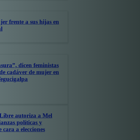
er frente a sus hijas en
l
ura”, dicen feministas
 de cadáver de mujer en
Tegucigalpa
Libre autoriza a Mel
anzas políticas y
 cara a elecciones