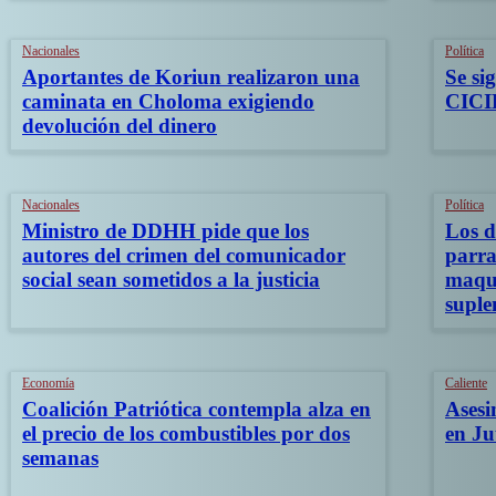
Nacionales
Política
Aportantes de Koriun realizaron una
Se si
caminata en Choloma exigiendo
CICIH
devolución del dinero
Nacionales
Política
Ministro de DDHH pide que los
Los d
autores del crimen del comunicador
parra
social sean sometidos a la justicia
maqui
suple
Economía
Caliente
Coalición Patriótica contempla alza en
Asesi
el precio de los combustibles por dos
en Ju
semanas