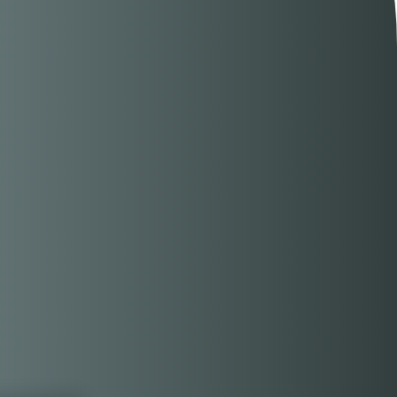
alud
Criterios
Podcast